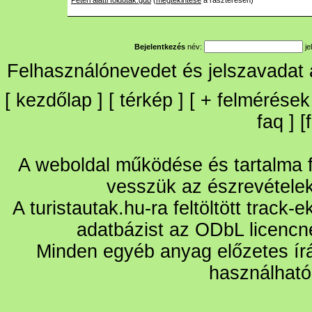
Peteri alatti foldutak.gdb
(
megtekintése
a raszteresen)
Bejelentkezés
név:
je
Felhasználónevedet és jelszavadat
[
kezdőlap
] [
térkép
] [
+
felmérések
faq
] [
A weboldal működése és tartalma fo
vesszük az észrevétele
A turistautak.hu-ra feltöltött track-
adatbázist az ODbL licencn
Minden egyéb anyag előzetes írá
használható