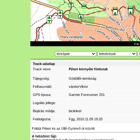
t u 
Track-adatlap
Track neve:
Péteri környéki földutak
Tájegység:
Gödöllői-dombság
Felhasználó:
vándorViktor
GPS típusa:
Garmin Forerunner 201
Logolás jellege:
Bejárás módja:
biciklivel
Feldolgozta:
Fgg
, 2010.11.09 19:20
Földút Péteri és az Üllő-Gyömrő út között
A feltöltött fájl: