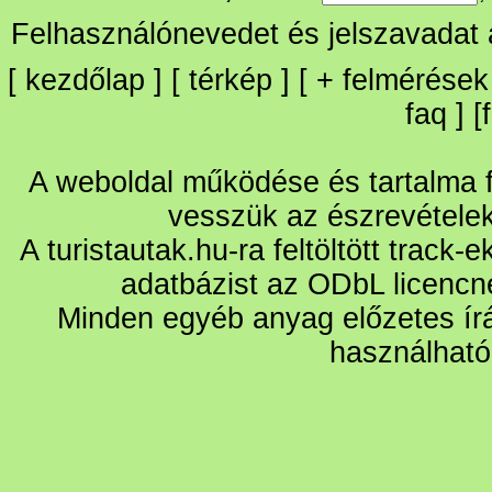
Felhasználónevedet és jelszavadat
[
kezdőlap
] [
térkép
] [
+
felmérések
faq
] [
A weboldal működése és tartalma fo
vesszük az észrevétele
A turistautak.hu-ra feltöltött track-
adatbázist az ODbL licencn
Minden egyéb anyag előzetes írá
használható