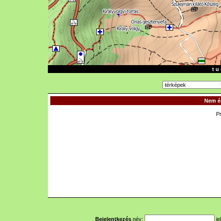
t u 
Nem ér
P
Bejelentkezés
név:
je