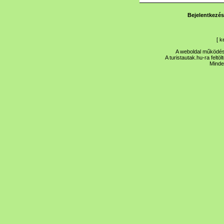
Bejelentkezés
[
k
A weboldal működése
A turistautak.hu-ra feltö
Minde