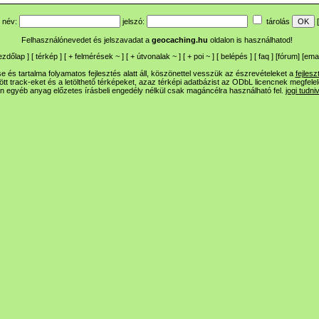
név:
jelszó:
tárolás
[
Felhasználónevedet és jelszavadat a
geocaching.hu
oldalon is használhatod!
ezdőlap
] [
térkép
] [
+
felmérések
~
] [
+
útvonalak
~
] [
+
poi
~
] [
belépés
] [
faq
] [
fórum
]
[
emai
 és tartalma folyamatos fejlesztés alatt áll, köszönettel vesszük az észrevételeket a
fejlesz
ltött track-eket és a letölthető térképeket, azaz térképi adatbázist az ODbL licencnek megfele
n egyéb anyag előzetes írásbeli engedély nélkül csak magáncélra használható fel.
jogi tudni