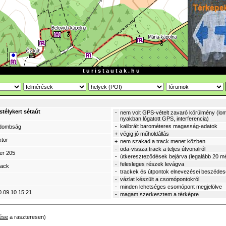
t u r i s t a u t a k . h u
stélykert sétaút
-
nem volt GPS-vételt zavaró körülmény (lom
nyakban lógatott GPS, interferencia)
-
kalibrált barométeres magasság-adatok
-dombság
+
végig jó műholdállás
ktor
+
nem szakad a track menet közben
-
oda-vissza track a teljes útvonalról
er 205
-
útkereszteződések bejárva (legalább 20 mé
-
felesleges részek levágva
rack
-
trackek és útpontok elnevezései beszéde
-
vázlat készült a csomópontokról
-
minden lehetséges csomópont megjelölve
0.09.10 15:21
-
magam szerkesztem a térképre
ése
a raszteresen)