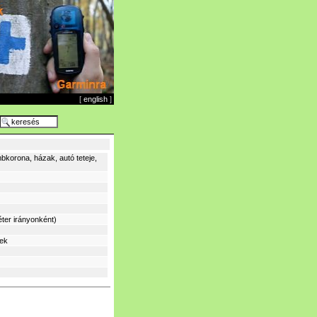
[
english
]
bkorona, házak, autó teteje,
ter irányonként)
sek