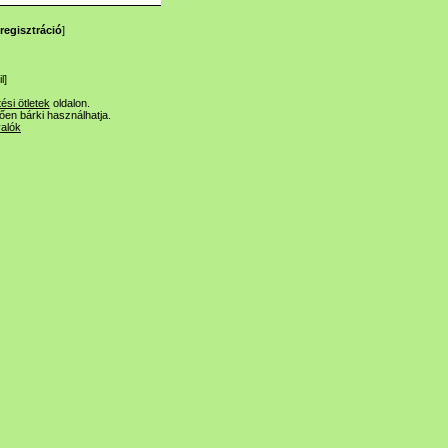
regisztráció
]
l
]
tési ötletek
oldalon.
lően bárki használhatja.
valók