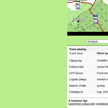
Track-adatlap
Track neve:
Péteri ka
Tájegység:
Gödöllői
Felhasználó:
vándorVi
GPS típusa:
Forerunn
Logolás jellege:
mentett t
Bejárás módja:
gyalog
Feldolgozta:
Fgg
, 201
A feltöltött fájl:
kastelykert setaut.gdb
(
megtekint