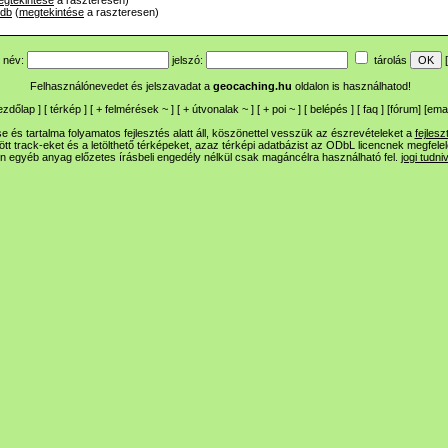
gtekintése
a raszteresen)
gdb
(
megtekintése
a raszteresen)
név:
jelszó:
tárolás
[
Felhasználónevedet és jelszavadat a
geocaching.hu
oldalon is használhatod!
ezdőlap
] [
térkép
] [
+
felmérések
~
] [
+
útvonalak
~
] [
+
poi
~
] [
belépés
] [
faq
] [
fórum
]
[
emai
 és tartalma folyamatos fejlesztés alatt áll, köszönettel vesszük az észrevételeket a
fejlesz
ltött track-eket és a letölthető térképeket, azaz térképi adatbázist az ODbL licencnek megfele
n egyéb anyag előzetes írásbeli engedély nélkül csak magáncélra használható fel.
jogi tudni