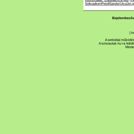
Kiskunhalas_IzabellaUtca.gdb
(
me
SoltvadkertPetofiSandorUtca3m.
Bejelentkezés
[
k
A weboldal működése
A turistautak.hu-ra feltö
Minde