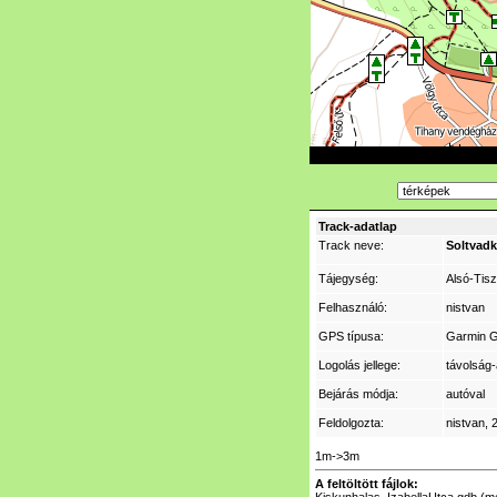
Track-adatlap
Track neve:
Soltvadk
Tájegység:
Alsó-Tis
Felhasználó:
nistvan
GPS típusa:
Garmin 
Logolás jellege:
távolság-
Bejárás módja:
autóval
Feldolgozta:
nistvan
, 
1m->3m
A feltöltött fájlok: