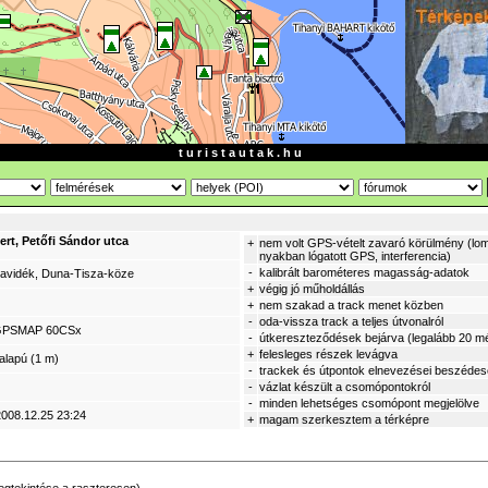
t u r i s t a u t a k . h u
ert, Petőfi Sándor utca
+
nem volt GPS-vételt zavaró körülmény (lom
nyakban lógatott GPS, interferencia)
-
kalibrált barométeres magasság-adatok
zavidék, Duna-Tisza-köze
+
végig jó műholdállás
+
nem szakad a track menet közben
-
oda-vissza track a teljes útvonalról
GPSMAP 60CSx
-
útkereszteződések bejárva (legalább 20 mé
+
felesleges részek levágva
alapú (1 m)
-
trackek és útpontok elnevezései beszéde
-
vázlat készült a csomópontokról
-
minden lehetséges csomópont megjelölve
2008.12.25 23:24
+
magam szerkesztem a térképre