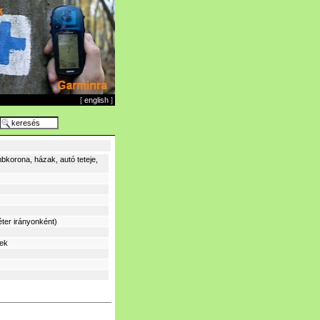
[
english
]
bkorona, házak, autó teteje,
ter irányonként)
sek