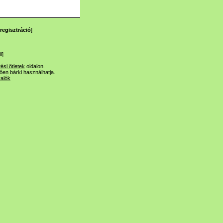
regisztráció
]
l
]
tési ötletek
oldalon.
lően bárki használhatja.
valók