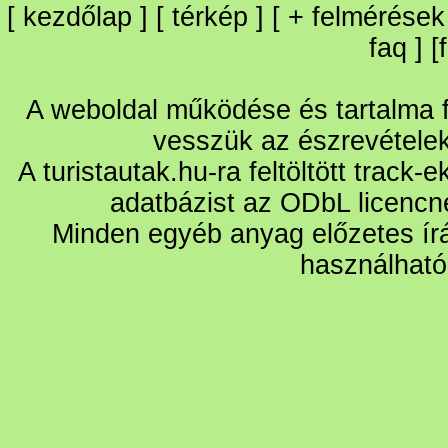
[
kezdőlap
] [
térkép
] [
+
felmérések
faq
] [
A weboldal működése és tartalma fo
vesszük az észrevétele
A turistautak.hu-ra feltöltött track-
adatbázist az ODbL licencn
Minden egyéb anyag előzetes írá
használható