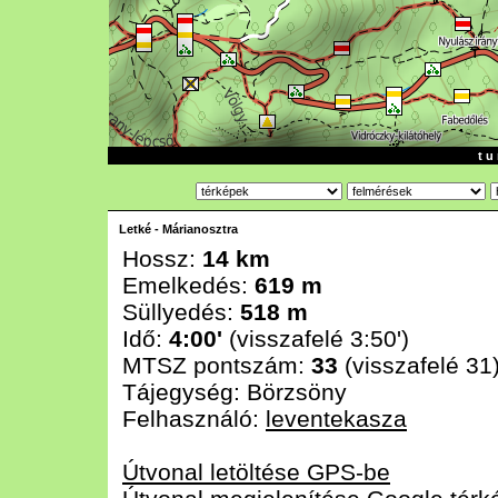
t u 
Letké - Márianosztra
Hossz:
14 km
Emelkedés:
619 m
Süllyedés:
518 m
Idő:
4:00'
(visszafelé 3:50')
MTSZ pontszám:
33
(visszafelé 31
Tájegység:
Börzsöny
Felhasználó:
leventekasza
Útvonal letöltése GPS-be