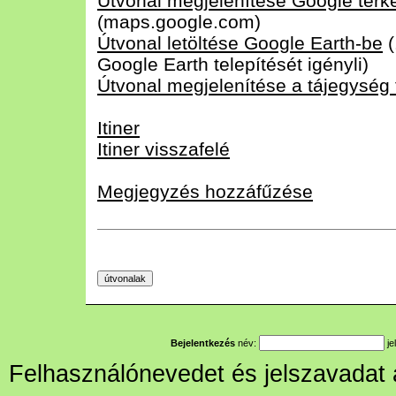
Útvonal megjelenítése Google tér
(maps.google.com)
Útvonal letöltése Google Earth-be
(
Google Earth telepítését igényli)
Útvonal megjelenítése a tájegység
Itiner
Itiner visszafelé
Megjegyzés hozzáfűzése
Bejelentkezés
név:
je
Felhasználónevedet és jelszavadat