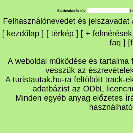
Bejelentkezés
név:
je
Felhasználónevedet és jelszavadat
[
kezdőlap
] [
térkép
] [
+
felmérések
faq
] [
A weboldal működése és tartalma fo
vesszük az észrevétele
A turistautak.hu-ra feltöltött track-
adatbázist az ODbL licencn
Minden egyéb anyag előzetes írá
használható