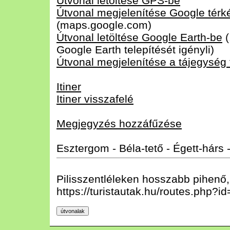
Útvonal letöltése GPS-be
Útvonal megjelenítése Google tér
(maps.google.com)
Útvonal letöltése Google Earth-be
(
Google Earth telepítését igényli)
Útvonal megjelenítése a tájegység
Itiner
Itiner visszafelé
Megjegyzés hozzáfűzése
Esztergom - Béla-tető - Égett-hárs -
Pilisszentléleken hosszabb pihenő, 
https://turistautak.hu/routes.php?i