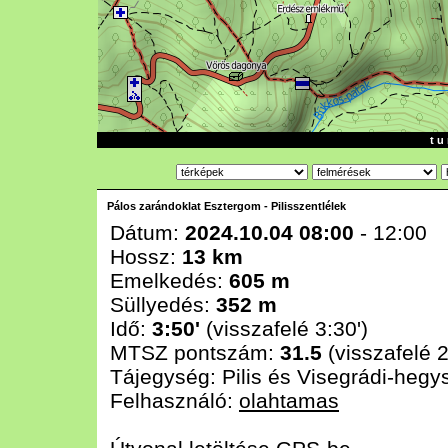
t u 
Pálos zarándoklat Esztergom - Pilisszentlélek
Dátum:
2024.10.04 08:00
- 12:00
Hossz:
13 km
Emelkedés:
605 m
Süllyedés:
352 m
Idő:
3:50'
(visszafelé 3:30')
MTSZ pontszám:
31.5
(visszafelé 2
Tájegység:
Pilis és Visegrádi-hegy
Felhasználó:
olahtamas