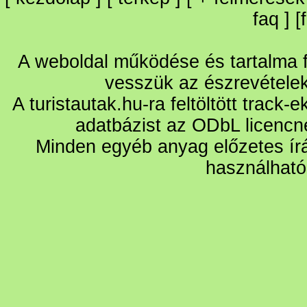
faq
] [
A weboldal működése és tartalma fo
vesszük az észrevétele
A turistautak.hu-ra feltöltött track-
adatbázist az ODbL licencn
Minden egyéb anyag előzetes írá
használható