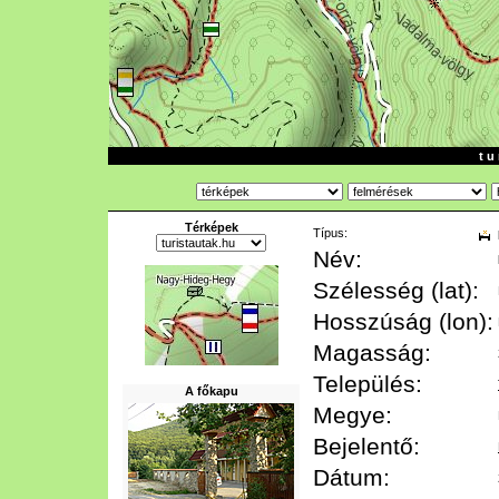
t u 
Térképek
Típus:
Név:
Szélesség (lat):
Hosszúság (lon):
Magasság:
Település:
A főkapu
Megye:
Bejelentő:
Dátum: