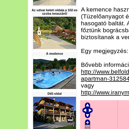
A kemence használ
Az udvar keleti oldala a 102-es
szoba teraszáról
(Tüzelőanyagot é
hasogató baltát. 
főztünk bográcsb
biztosítanak a v
Egy megjegyzés:
A medence
Bővebb informáci
http://www.belfol
apartman-31258
vagy
http://www.iran
Déli oldal