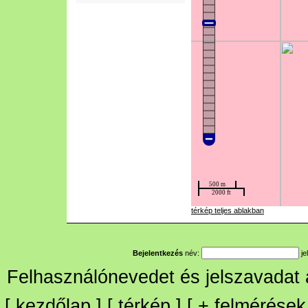
térkép teljes ablakban
Bejelentkezés
név:
je
Felhasználónevedet és jelszavadat
[
kezdőlap
] [
térkép
] [
+
felmérések