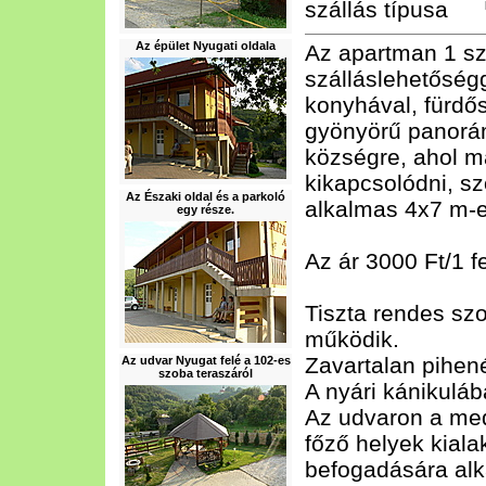
szállás típusa
Az épület Nyugati oldala
Az apartman 1 sz
szálláslehetőségg
konyhával, fürdős
gyönyörű panoráma
községre, ahol má
kikapcsolódni, sz
Az Északi oldal és a parkoló
alkalmas 4x7 m-e
egy része.
Az ár 3000 Ft/1 f
Tiszta rendes sz
működik.
Zavartalan pihen
Az udvar Nyugat felé a 102-es
szoba teraszáról
A nyári kánikuláb
Az udvaron a mede
főző helyek kiala
befogadására alk