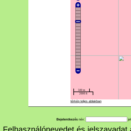
térkép teljes ablakban
Bejelentkezés
név:
je
Felhasználónevedet és jelszavadat