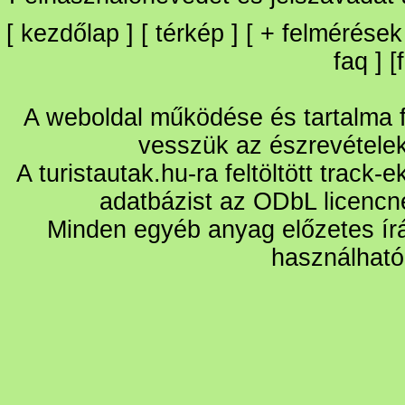
[
kezdőlap
] [
térkép
] [
+
felmérések
faq
] [
A weboldal működése és tartalma fo
vesszük az észrevétele
A turistautak.hu-ra feltöltött track-
adatbázist az ODbL licencn
Minden egyéb anyag előzetes írá
használható