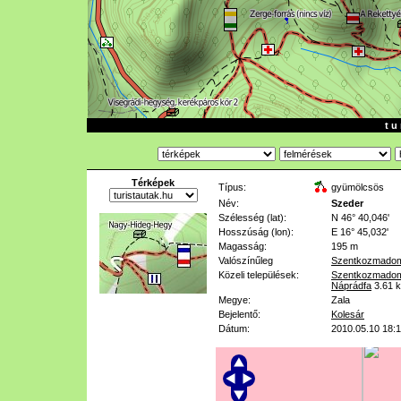
t u 
Térképek
Típus:
gyümölcsös
Név:
Szeder
Szélesség (lat):
N 46° 40,046'
Hosszúság (lon):
E 16° 45,032'
Magasság:
195 m
Valószínűleg
Szentkozmadom
Közeli települések:
Szentkozmadom
Náprádfa
3.61 
Megye:
Zala
Bejelentő:
Kolesár
Dátum:
2010.05.10 18: