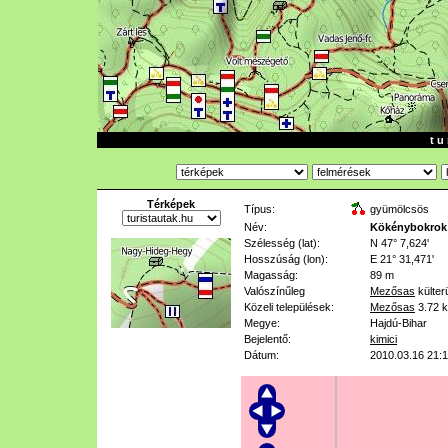
t u 
Térképek
Típus:
gyümölcsös
Név:
Kökénybokrok
Szélesség (lat):
N 47° 7,624'
Hosszúság (lon):
E 21° 31,471'
Magasság:
89 m
Valószínűleg
Mezősas
külter
Közeli települések:
Mezősas
3.72 
Megye:
Hajdú-Bihar
Bejelentő:
kimici
Dátum:
2010.03.16 21: