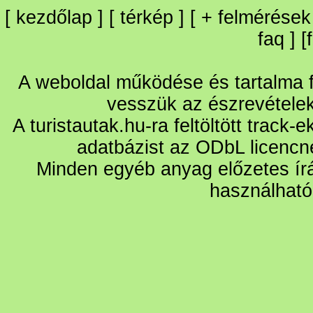
[
kezdőlap
] [
térkép
] [
+
felmérések
faq
] [
A weboldal működése és tartalma fo
vesszük az észrevétele
A turistautak.hu-ra feltöltött track-
adatbázist az ODbL licencn
Minden egyéb anyag előzetes írá
használható