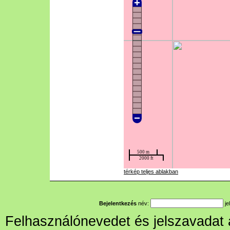
térkép teljes ablakban
Bejelentkezés
név:
je
Felhasználónevedet és jelszavadat