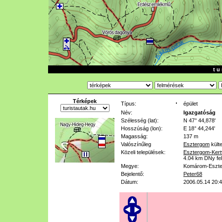
t u 
Térképek
Típus:
épület
Név:
Igazgatóság
Szélesség (lat):
N 47° 44,878'
Hosszúság (lon):
E 18° 44,244'
Magasság:
137 m
Valószínűleg
Esztergom
külte
Közeli települések:
Esztergom-Kert
4.04 km
DNy fe
Megye:
Komárom-Eszt
Bejelentő:
Peter68
Dátum:
2006.05.14 20: