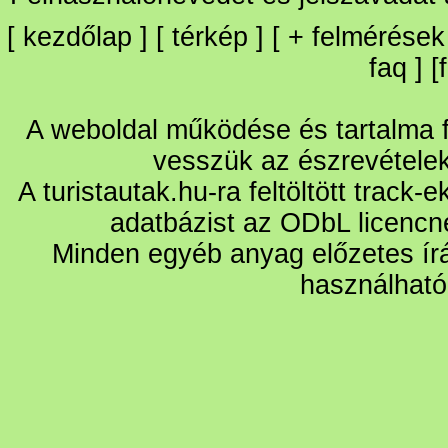
[
kezdőlap
] [
térkép
] [
+
felmérések
faq
] [
A weboldal működése és tartalma fo
vesszük az észrevétele
A turistautak.hu-ra feltöltött track-
adatbázist az ODbL licencn
Minden egyéb anyag előzetes írá
használható