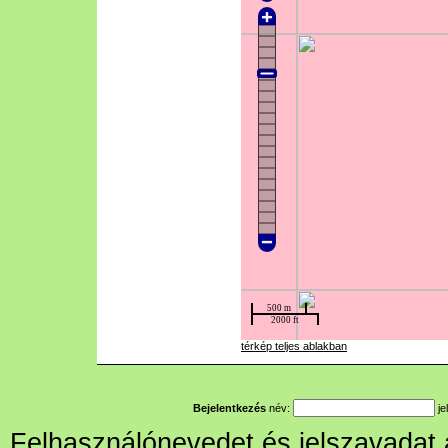
térkép teljes ablakban
Bejelentkezés
név:
je
Felhasználónevedet és jelszavadat