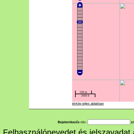
térkép teljes ablakban
Bejelentkezés
név:
je
Felhasználónevedet és jelszavadat