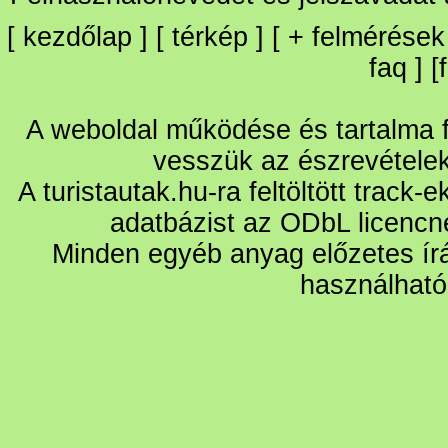
[
kezdőlap
] [
térkép
] [
+
felmérések
faq
] [
A weboldal működése és tartalma fo
vesszük az észrevétele
A turistautak.hu-ra feltöltött track-
adatbázist az ODbL licencn
Minden egyéb anyag előzetes írá
használható