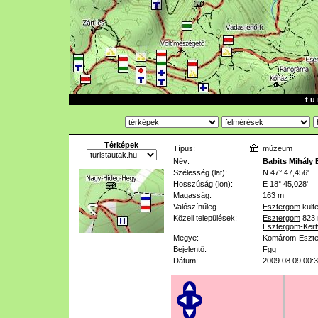
t u 
Térképek
Típus:
múzeum
Név:
Babits Mihály
Szélesség (lat):
N 47° 47,456'
Hosszúság (lon):
E 18° 45,028'
Magasság:
163 m
Valószínűleg
Esztergom
külte
Közeli települések:
Esztergom
823
Esztergom-Kert
Megye:
Komárom-Eszt
Bejelentő:
Fgg
Dátum:
2009.08.09 00: