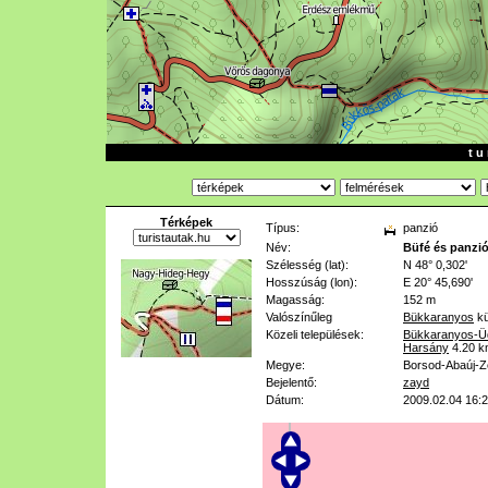
t u 
Térképek
Típus:
panzió
Név:
Büfé és panzi
Szélesség (lat):
N 48° 0,302'
Hosszúság (lon):
E 20° 45,690'
Magasság:
152 m
Valószínűleg
Bükkaranyos
kü
Közeli települések:
Bükkaranyos-Üd
Harsány
4.20 
Megye:
Borsod-Abaúj-
Bejelentő:
zayd
Dátum:
2009.02.04 16: