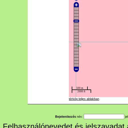
térkép teljes ablakban
Bejelentkezés
név:
je
Felhasználónevedet és jelszavadat