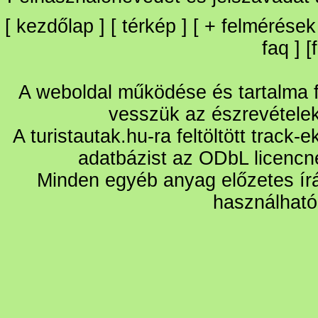
[
kezdőlap
] [
térkép
] [
+
felmérések
faq
] [
A weboldal működése és tartalma fo
vesszük az észrevétele
A turistautak.hu-ra feltöltött track-
adatbázist az ODbL licencn
Minden egyéb anyag előzetes írá
használható