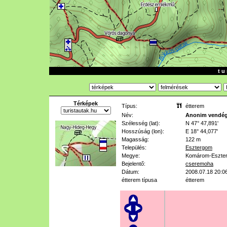
t u 
Térképek
Típus:
étterem
Név:
Anonim vendég
Szélesség (lat):
N 47° 47,891'
Hosszúság (lon):
E 18° 44,077'
Magasság:
122 m
Település:
Esztergom
Megye:
Komárom-Eszte
Bejelentő:
cseremoha
Dátum:
2008.07.18 20:0
étterem típusa
étterem