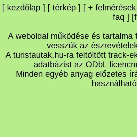
[
kezdőlap
] [
térkép
] [
+
felmérések
faq
] [
A weboldal működése és tartalma fo
vesszük az észrevétele
A turistautak.hu-ra feltöltött track-
adatbázist az ODbL licencn
Minden egyéb anyag előzetes írá
használható