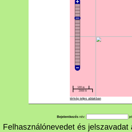
térkép teljes ablakban
Bejelentkezés
név:
je
Felhasználónevedet és jelszavadat