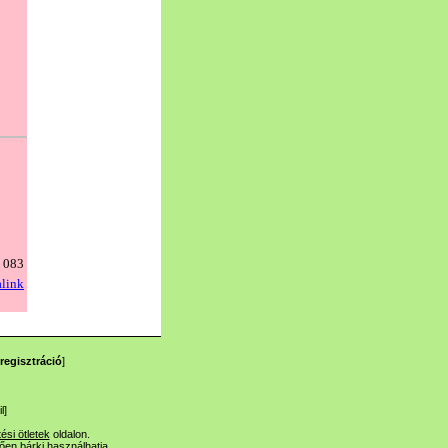
regisztráció
]
l
]
tési ötletek
oldalon.
lően bárki használhatja.