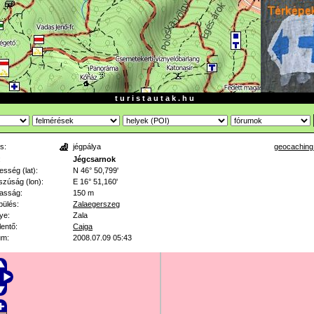
t u r i s t a u t a k . h u
s:
jégpálya
geocaching
:
Jégcsarnok
esség (lat):
N 46° 50,799'
zúság (lon):
E 16° 51,160'
asság:
150 m
pülés:
Zalaegerszeg
ye:
Zala
lentő:
Cajga
um:
2008.07.09 05:43