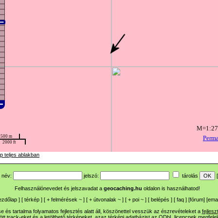
p teljes ablakban
név:
jelszó:
tárolás
[
Felhasználónevedet és jelszavadat a
geocaching.hu
oldalon is használhatod!
ezdőlap
] [
térkép
] [
+
felmérések
~
] [
+
útvonalak
~
] [
+
poi
~
] [
belépés
] [
faq
] [
fórum
]
[
emai
 és tartalma folyamatos fejlesztés alatt áll, köszönettel vesszük az észrevételeket a
fejlesz
ltött track-eket és a letölthető térképeket, azaz térképi adatbázist az ODbL licencnek megfele