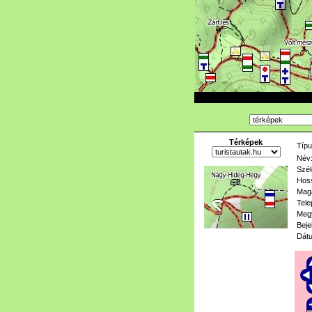
Térképek
Típu
Név
Szél
Hoss
Mag
Tele
Meg
Beje
Dát