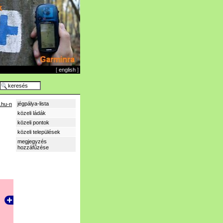
[
english
]
jégpálya-lista
.hu-n
közeli ládák
közeli pontok
közeli települések
megjegyzés
hozzáfűzése