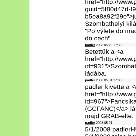
href="http://www.
guid=5f80d47d-f
b5ea8a92f29e">jun
Szombathelyi kilá
"Po výlete do mad
do cech"
padler
2008.05.16 17:30
Betettük a <a
href="http://www
id=931">Szombath
ládába.
padler
2008.05.01 17:00
padler kivette a <
href="http://www
id=967">Fancsika
(GCFANC)</a> lá
majd GRAB-elte.
padler
2008.05.01
5/1/2008 padlerH