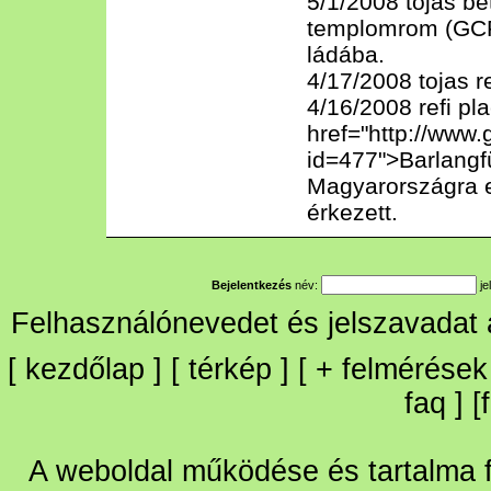
5/1/2008 tojas be
templomrom (GC
ládába.
4/17/2008 tojas r
4/16/2008 refi pl
href="http://www
id=477">Barlang
Magyarországra e
érkezett.
Bejelentkezés
név:
je
Felhasználónevedet és jelszavadat
[
kezdőlap
] [
térkép
] [
+
felmérések
faq
] [
A weboldal működése és tartalma fo