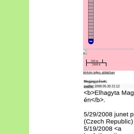
térkép teljes ablakban
Megjegyzések:
padler
2008.05.30 21:12
<b>Elhagyta Magy
én</b>.
5/29/2008 junet p
(Czech Republic)
5/19/2008 <a