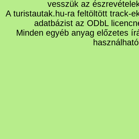
vesszük az észrevétele
A turistautak.hu-ra feltöltött track-
adatbázist az ODbL licencn
Minden egyéb anyag előzetes írá
használható