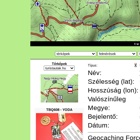
t u 
Térképek
Típus:
Név:
Szélesség (lat):
Hosszúság (lon):
Valószínűleg
Megye:
TBQ608 - YODA
Bejelentő:
Dátum:
Geocaching Forc