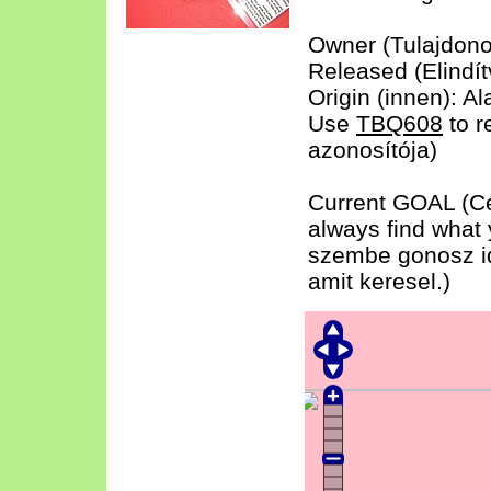
Owner (Tulajdon
Released (Elindí
Origin (innen): A
Use
TBQ608
to r
azonosítója)
Current GOAL (Cél
always find what 
szembe gonosz id
amit keresel.)