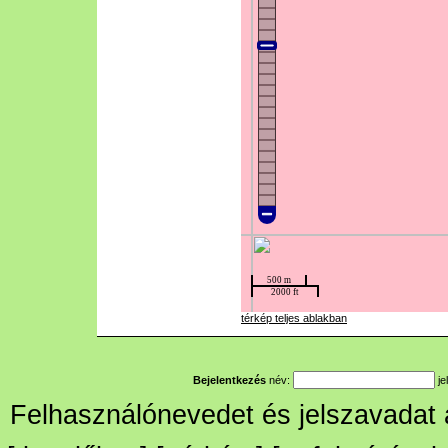
térkép teljes ablakban
Bejelentkezés
név:
je
Felhasználónevedet és jelszavadat