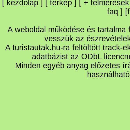
[
kezdőlap
] [
térkép
] [
+
felmérések
faq
] [
A weboldal működése és tartalma fo
vesszük az észrevétele
A turistautak.hu-ra feltöltött track-
adatbázist az ODbL licencn
Minden egyéb anyag előzetes írá
használható