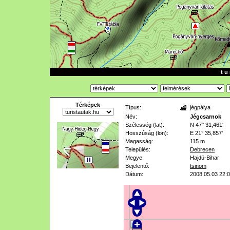
t u 
Térképek
Típus:
jégpálya
Név:
Jégcsarnok
Szélesség (lat):
N 47° 31,461'
Hosszúság (lon):
E 21° 35,857'
Magasság:
115 m
Település:
Debrecen
Megye:
Hajdú-Bihar
Bejelentő:
tsinom
Dátum:
2008.05.03 22: