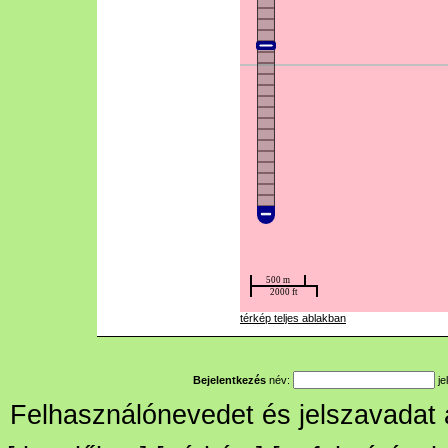
térkép teljes ablakban
Bejelentkezés
név:
je
Felhasználónevedet és jelszavadat