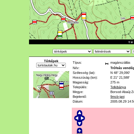
t u 
Térképek
Típus:
magánszállás
Név:
Trófeás vendé
Szélesség (lat):
N 48° 29,090'
Hosszúság (lon):
E 21° 21,588'
Magasság:
275 m
Település:
Telkibánya
Megye:
Borsod-Abaúj-Z
Bejelentő:
9mcb-jani
Dátum:
2005.08.29 14:5