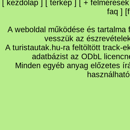
[
kezdőlap
] [
térkép
] [
+
felmérések
faq
] [
A weboldal működése és tartalma fo
vesszük az észrevétele
A turistautak.hu-ra feltöltött track-
adatbázist az ODbL licencn
Minden egyéb anyag előzetes írá
használható