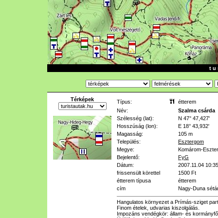
t u 
Térképek
Típus:
étterem
Név:
Szalma csárda
Szélesség (lat):
N 47° 47,427'
Hosszúság (lon):
E 18° 43,932'
Magasság:
105 m
Település:
Esztergom
Megye:
Komárom-Eszte
Bejelentő:
FyG
Dátum:
2007.11.04 10:3
frissensült körettel
1500 Ft
étterem típusa
étterem
cím
Nagy-Duna sétá
Hangulatos környezet a Prímás-sziget par
Finom ételek, udvarias kiszolgálás.
Impozáns vendégkör: állam- és kormányfő