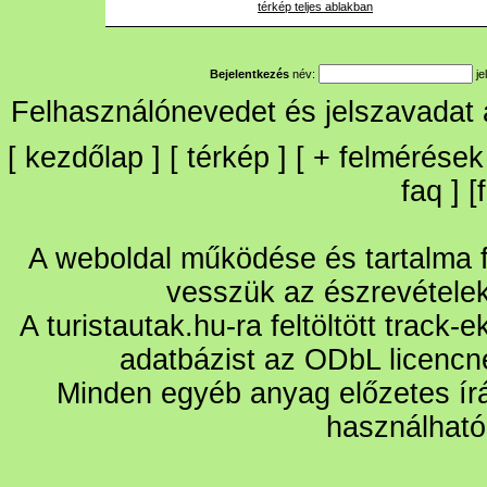
térkép teljes ablakban
Bejelentkezés
név:
je
Felhasználónevedet és jelszavadat
[
kezdőlap
] [
térkép
] [
+
felmérések
faq
] [
A weboldal működése és tartalma fo
vesszük az észrevétele
A turistautak.hu-ra feltöltött track-
adatbázist az ODbL licencn
Minden egyéb anyag előzetes írá
használható