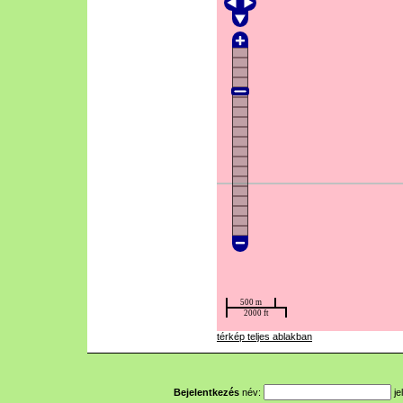
térkép teljes ablakban
Bejelentkezés
név:
je