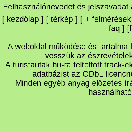
Felhasználónevedet és jelszavadat
[
kezdőlap
] [
térkép
] [
+
felmérések
faq
] [
A weboldal működése és tartalma fo
vesszük az észrevétele
A turistautak.hu-ra feltöltött track-
adatbázist az ODbL licencn
Minden egyéb anyag előzetes írá
használható