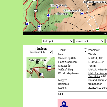
t u 
Térképek
Típus:
zsomboly
Név:
Töbör
Szélesség (lat):
N 48° 4,809'
Hosszúság (lon):
E 20° 30,217'
Magasság:
775 m
Valószínűleg
Miskolc
külterül
Közeli települések:
Miskolc-Jávork
Szentlélek
4.62
Megye:
Borsod-Abaúj-
Bejelentő:
filemaneger
Dátum:
2026.04.12 15:
NULL