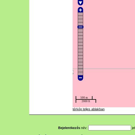
térkép teljes ablakban
Bejelentkezés
név:
je