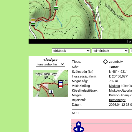
t u 
Térképek
Típus:
zsomboly
Név:
Töbör
Szélesség (lat):
N 48° 4,931'
Hosszúság (lon):
E 20° 30,077'
Magasság:
792 m
Valószínűleg
Miskolc
külterül
Közeli települések:
Miskolc-Jávork
Megye:
Borsod-Abaúj-
Bejelentő:
filemaneger
Dátum:
2026.04.12 15:
NULL