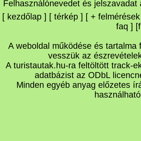
Felhasználónevedet és jelszavadat
[
kezdőlap
] [
térkép
] [
+
felmérések
faq
] [
A weboldal működése és tartalma fo
vesszük az észrevétele
A turistautak.hu-ra feltöltött track-
adatbázist az ODbL licencn
Minden egyéb anyag előzetes írá
használható