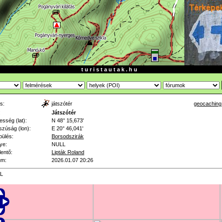
t u r i s t a u t a k . h u
s:
játszótér
geocaching
:
Játszótér
esség (lat):
N 48° 15,673'
zúság (lon):
E 20° 46,041'
pülés:
Borsodszirák
ye:
NULL
lentő:
Lipták Roland
um:
2026.01.07 20:26
L