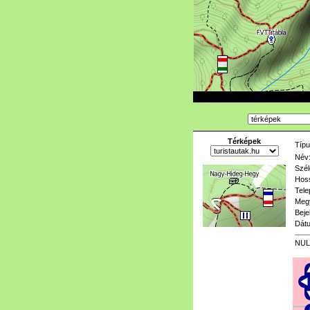
Térképek
Típu
Név
Szél
Hoss
Tele
Meg
Beje
Dát
NUL