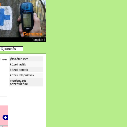
[
english
]
játszótér-lista
.hu-n
közeli ládák
közeli pontok
közeli települések
megjegyzés
hozzáfűzése