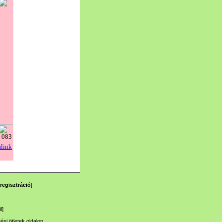
regisztráció
]
l
]
tési ötletek
oldalon.