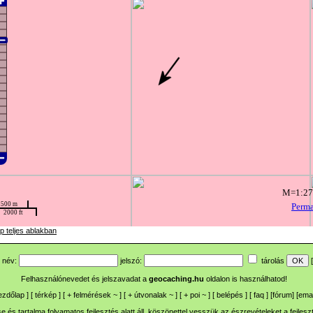
p teljes ablakban
név:
jelszó:
tárolás
[
Felhasználónevedet és jelszavadat a
geocaching.hu
oldalon is használhatod!
ezdőlap
] [
térkép
] [
+
felmérések
~
] [
+
útvonalak
~
] [
+
poi
~
] [
belépés
] [
faq
] [
fórum
]
[
emai
 és tartalma folyamatos fejlesztés alatt áll, köszönettel vesszük az észrevételeket a
fejlesz