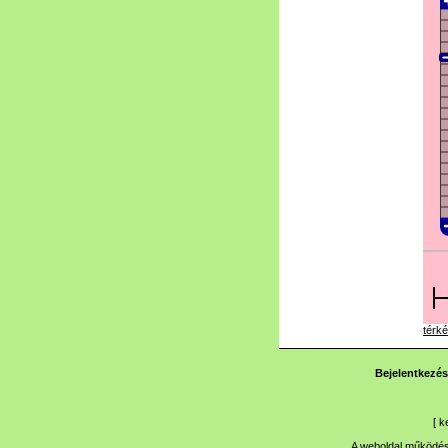
térké
Bejelentkezés
[
k
A weboldal működése