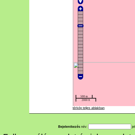
térkép teljes ablakban
Bejelentkezés
név:
je