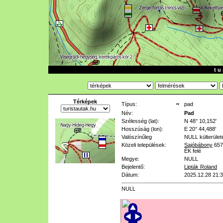
t u 
Térképek
Típus:
pad
Név:
Pad
Szélesség (lat):
N 48° 10,152'
Hosszúság (lon):
E 20° 44,488'
Valószínűleg
NULL
külterület
Közeli települések:
Sajóbábony
657
ÉK felé
Megye:
NULL
Bejelentő:
Lipták Roland
Dátum:
2025.12.28 21:
NULL