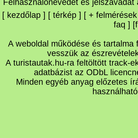
Felhasználónevedet és jelszavadat
[
kezdőlap
] [
térkép
] [
+
felmérések
faq
] [
A weboldal működése és tartalma fo
vesszük az észrevétele
A turistautak.hu-ra feltöltött track-
adatbázist az ODbL licencn
Minden egyéb anyag előzetes írá
használható