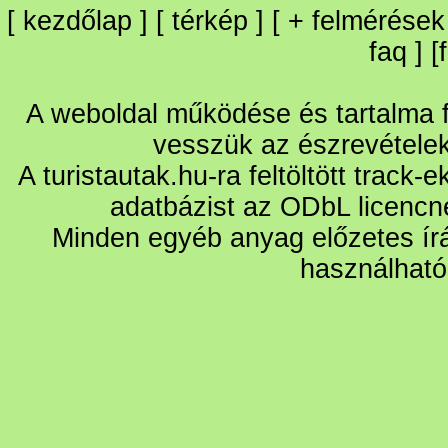
[
kezdőlap
] [
térkép
] [
+
felmérések
faq
] [
A weboldal működése és tartalma fo
vesszük az észrevétele
A turistautak.hu-ra feltöltött track-
adatbázist az ODbL licencn
Minden egyéb anyag előzetes írá
használható