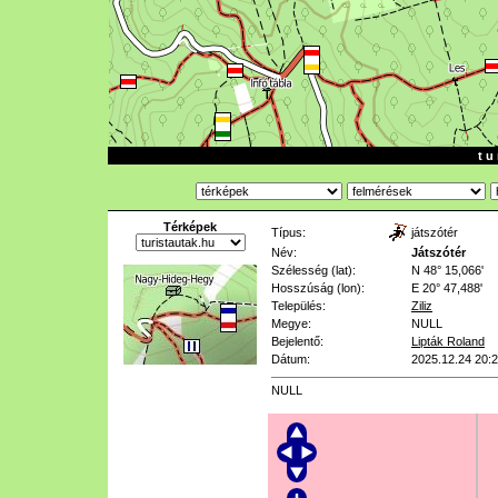
t u 
Térképek
Típus:
játszótér
Név:
Játszótér
Szélesség (lat):
N 48° 15,066'
Hosszúság (lon):
E 20° 47,488'
Település:
Ziliz
Megye:
NULL
Bejelentő:
Lipták Roland
Dátum:
2025.12.24 20:
NULL