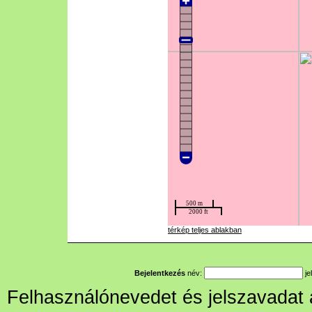
térkép teljes ablakban
Bejelentkezés
név:
je
Felhasználónevedet és jelszavadat