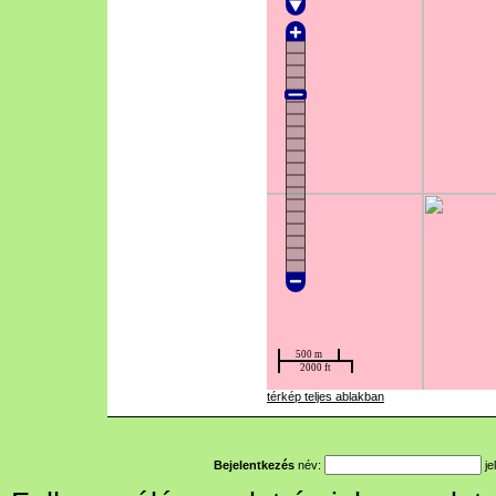
térkép teljes ablakban
Bejelentkezés
név:
je