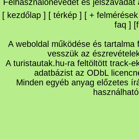
Felhasználónevedet és jelszavadat
[
kezdőlap
] [
térkép
] [
+
felmérések
faq
] [
A weboldal működése és tartalma fo
vesszük az észrevétele
A turistautak.hu-ra feltöltött track-
adatbázist az ODbL licencn
Minden egyéb anyag előzetes írá
használható