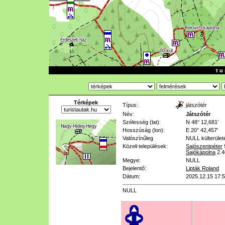
t u 
Térképek
Típus:
játszótér
Név:
Játszótér
Szélesség (lat):
N 48° 12,681'
Hosszúság (lon):
E 20° 42,457'
Valószínűleg
NULL
külterület
Közeli települések:
Sajószentpéter
Sajókápolna
2.
Megye:
NULL
Bejelentő:
Lipták Roland
Dátum:
2025.12.15 17:
NULL