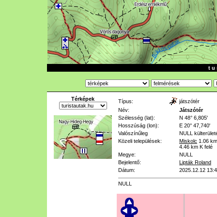
t u 
Térképek
Típus:
játszótér
Név:
Játszótér
Szélesség (lat):
N 48° 6,805'
Hosszúság (lon):
E 20° 47,740'
Valószínűleg
NULL
külterület
Közeli települések:
Miskolc
1.06 k
4.46 km
K felé
Megye:
NULL
Bejelentő:
Lipták Roland
Dátum:
2025.12.12 13:
NULL