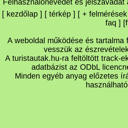
Felhasználónevedet és jelszavadat
[
kezdőlap
] [
térkép
] [
+
felmérések
faq
] [
A weboldal működése és tartalma fo
vesszük az észrevétele
A turistautak.hu-ra feltöltött track-
adatbázist az ODbL licencn
Minden egyéb anyag előzetes írá
használható