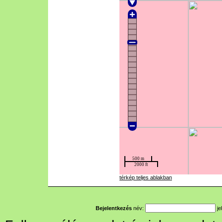
térkép teljes ablakban
Bejelentkezés
név:
je