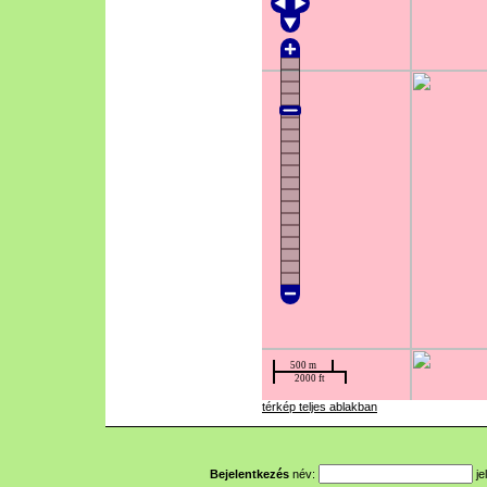
térkép teljes ablakban
Bejelentkezés
név:
je