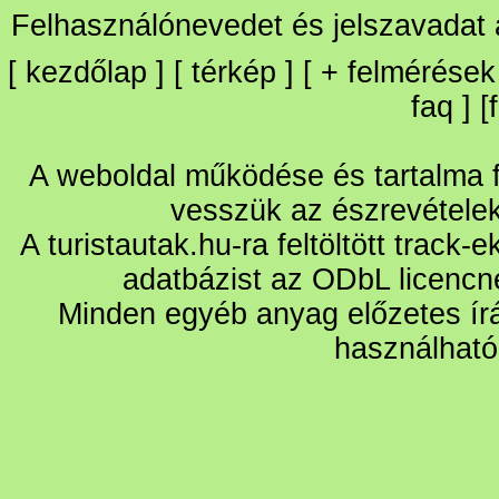
Felhasználónevedet és jelszavadat
[
kezdőlap
] [
térkép
] [
+
felmérések
faq
] [
A weboldal működése és tartalma fo
vesszük az észrevétele
A turistautak.hu-ra feltöltött track-
adatbázist az ODbL licencn
Minden egyéb anyag előzetes írá
használható