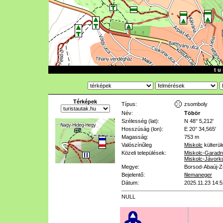
t u 
Térképek
Típus:
zsomboly
Név:
Töbör
Szélesség (lat):
N 48° 5,212'
Hosszúság (lon):
E 20° 34,565'
Magasság:
753 m
Valószínűleg
Miskolc
külterül
Közeli települések:
Miskolc-Garad
Miskolc-Jávork
Megye:
Borsod-Abaúj-
Bejelentő:
filemaneger
Dátum:
2025.11.23 14:5
NULL