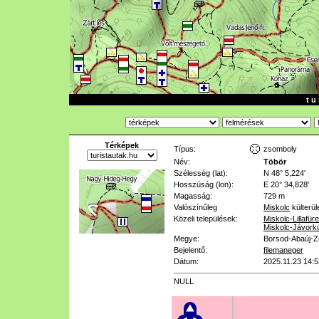
t u 
Térképek
Típus:
zsomboly
Név:
Töbör
Szélesség (lat):
N 48° 5,224'
Hosszúság (lon):
E 20° 34,828'
Magasság:
729 m
Valószínűleg
Miskolc
külterül
Közeli települések:
Miskolc-Lillafür
Miskolc-Jávork
Megye:
Borsod-Abaúj-
Bejelentő:
filemaneger
Dátum:
2025.11.23 14:5
NULL