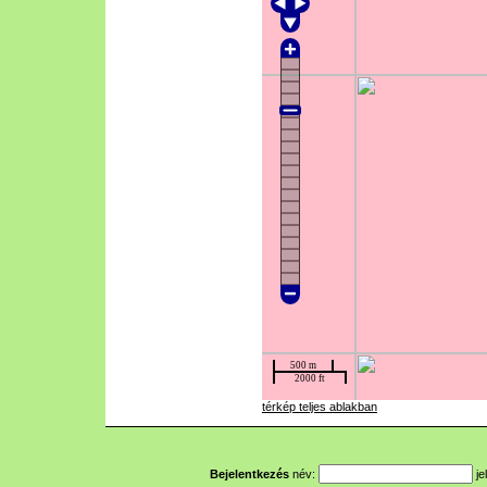
térkép teljes ablakban
Bejelentkezés
név:
je