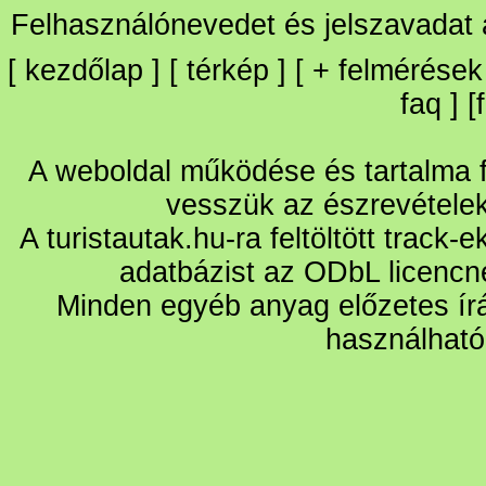
Felhasználónevedet és jelszavadat
[
kezdőlap
] [
térkép
] [
+
felmérések
faq
] [
A weboldal működése és tartalma fo
vesszük az észrevétele
A turistautak.hu-ra feltöltött track-
adatbázist az ODbL licencn
Minden egyéb anyag előzetes írá
használható