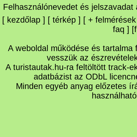
Felhasználónevedet és jelszavadat
[
kezdőlap
] [
térkép
] [
+
felmérések
faq
] [
A weboldal működése és tartalma fo
vesszük az észrevétele
A turistautak.hu-ra feltöltött track-
adatbázist az ODbL licencn
Minden egyéb anyag előzetes írá
használható