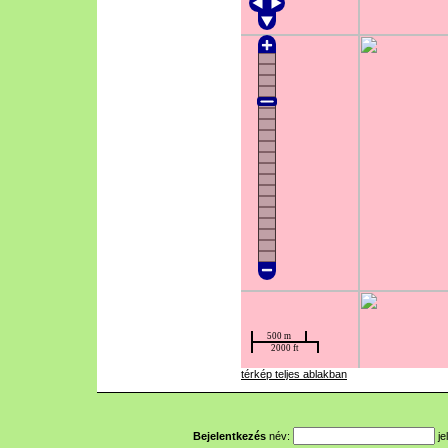
térkép teljes ablakban
Bejelentkezés
név:
je