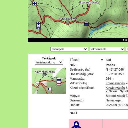
t u 
Térképek
Típus:
pad
Név:
Padok
Szélesség (lat):
N 48° 27,046'
Hosszúság (lon):
E 21° 31,355'
Magasság:
264 m
Valószínűleg
Kovácsvágás
kü
Közeli települések:
Kovácsvágás
6
2.76 km
ÉNy fel
Megye:
Borsod-Abaúj-
Bejelentő:
filemaneger
Dátum:
2025.09.30 15:
NULL