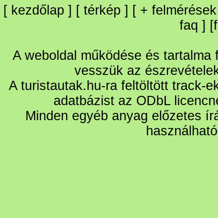
[
kezdőlap
] [
térkép
] [
+
felmérések
faq
] [
A weboldal működése és tartalma fo
vesszük az észrevétele
A turistautak.hu-ra feltöltött track-
adatbázist az ODbL licencn
Minden egyéb anyag előzetes írá
használható