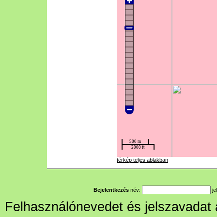
térkép teljes ablakban
Bejelentkezés
név:
je
Felhasználónevedet és jelszavadat