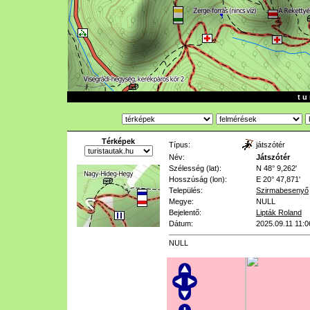
t u 
Térképek
Típus:
játszótér
Név:
Játszótér
Szélesség (lat):
N 48° 9,262'
Hosszúság (lon):
E 20° 47,871'
Település:
Szirmabesenyő
Megye:
NULL
Bejelentő:
Lipták Roland
Dátum:
2025.09.11 11:0
NULL