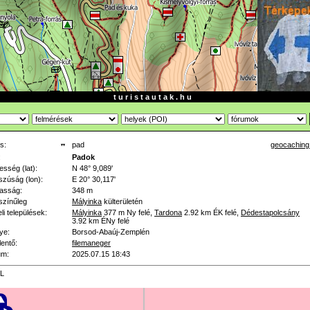
t u r i s t a u t a k . h u
s:
pad
geocaching
:
Padok
esség (lat):
N 48° 9,089'
zúság (lon):
E 20° 30,117'
asság:
348 m
színűleg
Mályinka
külterületén
li települések:
Mályinka
377 m
Ny felé
,
Tardona
2.92 km
ÉK felé
,
Dédestapolcsány
3.92 km
ÉNy felé
ye:
Borsod-Abaúj-Zemplén
lentő:
filemaneger
um:
2025.07.15 18:43
L