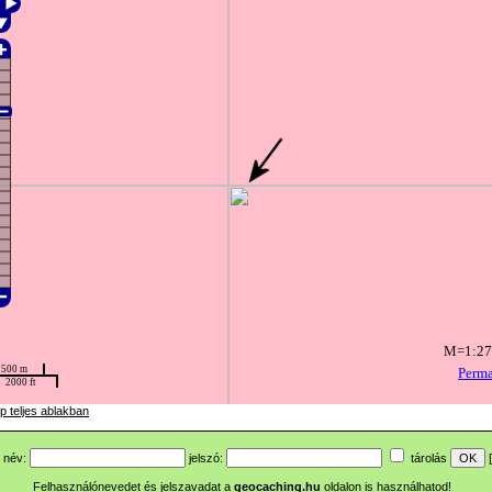
p teljes ablakban
név:
jelszó:
tárolás
[
Felhasználónevedet és jelszavadat a
geocaching.hu
oldalon is használhatod!