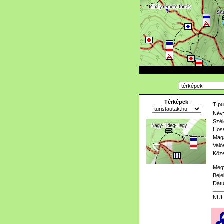
Térképek
Típu
Név
Szél
Hoss
Mag
Való
Köze
Meg
Beje
Dát
NUL