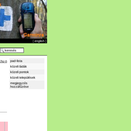
[
english
]
pad-lista
.hu-n
közeli ládák
közeli pontok
közeli települések
megjegyzés
hozzáfűzése