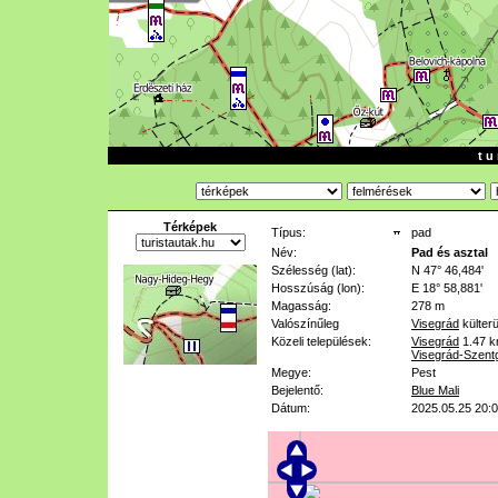
t u 
Térképek
Típus:
pad
Név:
Pad és asztal
Szélesség (lat):
N 47° 46,484'
Hosszúság (lon):
E 18° 58,881'
Magasság:
278 m
Valószínűleg
Visegrád
külterü
Közeli települések:
Visegrád
1.47 
Visegrád-Szent
Megye:
Pest
Bejelentő:
Blue Mali
Dátum:
2025.05.25 20: