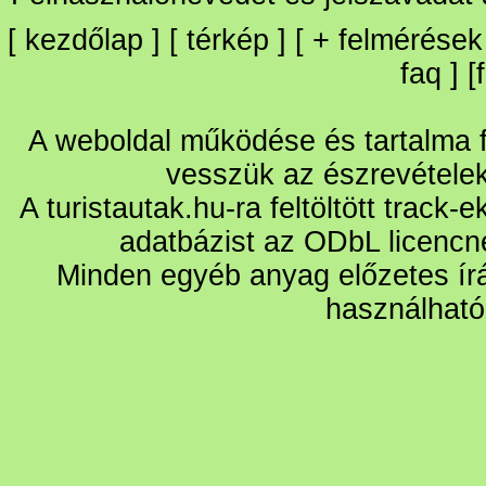
[
kezdőlap
] [
térkép
] [
+
felmérések
faq
] [
A weboldal működése és tartalma fo
vesszük az észrevétele
A turistautak.hu-ra feltöltött track-
adatbázist az ODbL licencn
Minden egyéb anyag előzetes írá
használható