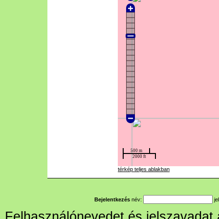
térkép teljes ablakban
Bejelentkezés
név:
je
Felhasználónevedet és jelszavadat