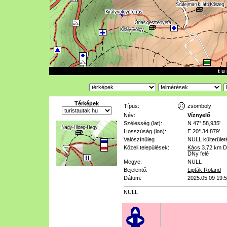
t u 
Térképek
Típus:
zsomboly
Név:
Víznyelő
Szélesség (lat):
N 47° 58,935'
Hosszúság (lon):
E 20° 34,879'
Valószínűleg
NULL
külterület
Közeli települések:
Kács
3.72 km
D
DNy felé
Megye:
NULL
Bejelentő:
Lipták Roland
Dátum:
2025.05.09 19:
NULL