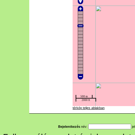
térkép teljes ablakban
Bejelentkezés
név:
je