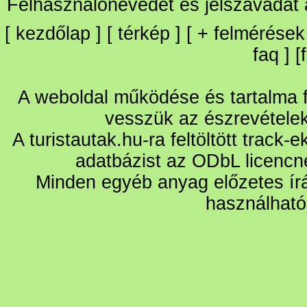
Felhasználónevedet és jelszavadat
[
kezdőlap
] [
térkép
] [
+
felmérések
faq
] [
A weboldal működése és tartalma fo
vesszük az észrevétele
A turistautak.hu-ra feltöltött track-
adatbázist az ODbL licencn
Minden egyéb anyag előzetes írá
használható