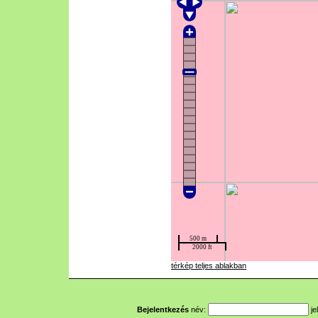
térkép teljes ablakban
Bejelentkezés
név:
je