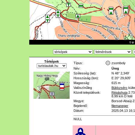
t u 
Térképek
Típus:
zsomboly
Név:
Üreg
Szélesség (lat):
N 48° 2,349'
Hosszúság (lon):
E 20° 29,605'
Magasság:
615 m
Valószínűleg
Bükkzsérc
külte
Közeli települések:
Répáshuta
2.7
8.99 km
D felé
Megye:
Borsod-Abaúj-
Bejelentő:
filemaneger
Dátum:
2025.04.13 16:
NULL