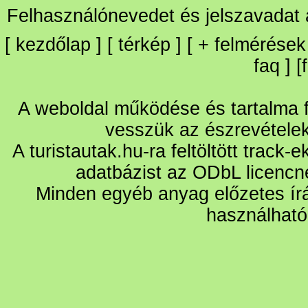
Felhasználónevedet és jelszavadat
[
kezdőlap
] [
térkép
] [
+
felmérések
faq
] [
A weboldal működése és tartalma fo
vesszük az észrevétele
A turistautak.hu-ra feltöltött track-
adatbázist az ODbL licencn
Minden egyéb anyag előzetes írá
használható