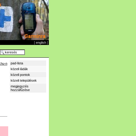
[
english
]
pad-lista
.hu-n
közeli ládák
közeli pontok
közeli települések
megjegyzés
hozzáfűzése