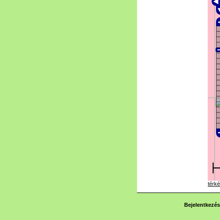
térké
Bejelentkezés