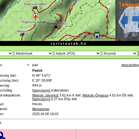
t u r i s t a u t a k . h u
s:
pad
geocaching
:
Padok
esség (lat):
N 48° 5,671'
zúság (lon):
E 20° 28,608'
asság:
844 m
színűleg
Nagyvisnyó
külterületén
li települések:
Miskolc-Jávorkút
3.62 km
K felé
,
Miskolc-Ómassa
4.52 km
ÉK felé
,
Nagyvisnyó
6.27 km
ÉNy felé
ye:
Heves
lentő:
filemaneger
um:
2025.04.06 18:03
L