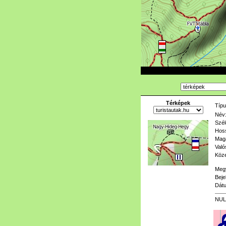
Térképek
Típu
Név
Szél
Hoss
Mag
Való
Köze
Meg
Beje
Dát
NUL