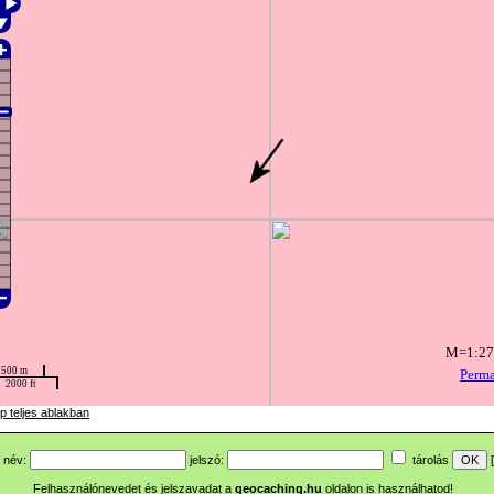
p teljes ablakban
név:
jelszó:
tárolás
[
Felhasználónevedet és jelszavadat a
geocaching.hu
oldalon is használhatod!