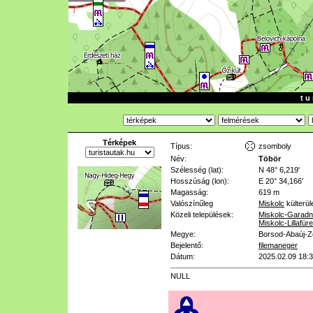
t u 
Térképek
Típus:
zsomboly
Név:
Töbör
Szélesség (lat):
N 48° 6,219'
Hosszúság (lon):
E 20° 34,166'
Magasság:
619 m
Valószínűleg
Miskolc
külterül
Közeli települések:
Miskolc-Garad
Miskolc-Lillafür
Megye:
Borsod-Abaúj-
Bejelentő:
filemaneger
Dátum:
2025.02.09 18:
NULL