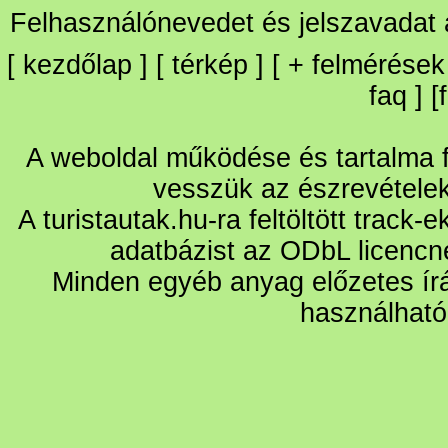
Felhasználónevedet és jelszavadat
[
kezdőlap
] [
térkép
] [
+
felmérések
faq
] [
A weboldal működése és tartalma fo
vesszük az észrevétele
A turistautak.hu-ra feltöltött track-
adatbázist az ODbL licencn
Minden egyéb anyag előzetes írá
használható