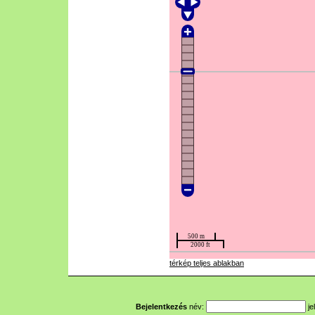
térkép teljes ablakban
Bejelentkezés
név:
je