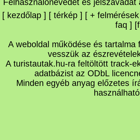
Felhasználónevedet és jelszavadat
[
kezdőlap
] [
térkép
] [
+
felmérések
faq
] [
A weboldal működése és tartalma fo
vesszük az észrevétele
A turistautak.hu-ra feltöltött track-
adatbázist az ODbL licencn
Minden egyéb anyag előzetes írá
használható