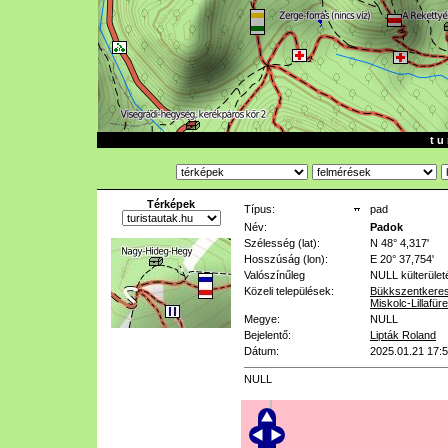
t u 
Térképek
Típus:
pad
Név:
Padok
Szélesség (lat):
N 48° 4,317'
Hosszúság (lon):
E 20° 37,754'
Valószínűleg
NULL
külterület
Közeli települések:
Bükkszentkeres
Miskolc-Lillafür
Megye:
NULL
Bejelentő:
Lipták Roland
Dátum:
2025.01.21 17:
NULL