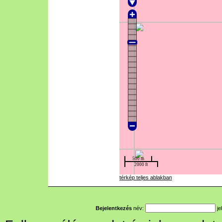
térkép teljes ablakban
Bejelentkezés
név:
je