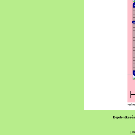
térké
Bejelentkezés
[
k