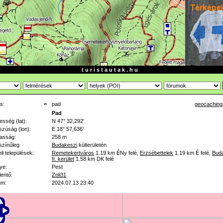
t u r i s t a u t a k . h u
s:
pad
geocaching
:
Pad
esség (lat):
N 47° 32,292'
zúság (lon):
E 18° 57,636'
asság:
258 m
színűleg
Budakeszi
külterületén
li települések:
Remetekertváros
1.19 km
ÉNy felé
,
Erzsébettelek
1.19 km
É felé
,
Bud
II. kerület
1.58 km
DK felé
ye:
Pest
lentő:
Zoli31
um:
2024.07.13 23:40