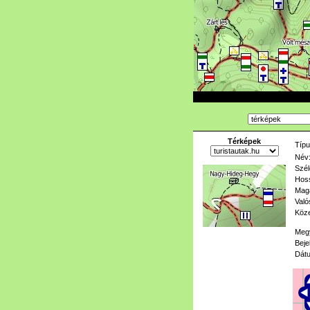
Térképek
Típu
Név
Szél
Hoss
Mag
Való
Köze
Meg
Beje
Dát