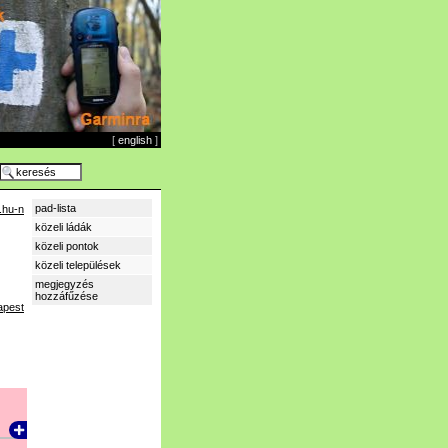
[
english
]
pad-lista
.hu-n
közeli ládák
közeli pontok
közeli települések
megjegyzés
hozzáfűzése
apest