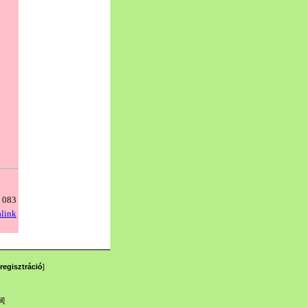
regisztráció
]
l
]