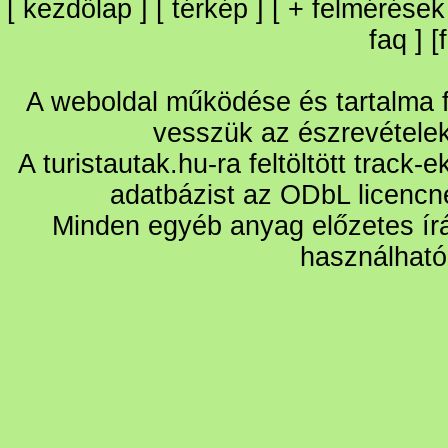
[
kezdőlap
] [
térkép
] [
+
felmérések
faq
] [
A weboldal működése és tartalma fo
vesszük az észrevétele
A turistautak.hu-ra feltöltött track-
adatbázist az ODbL licencn
Minden egyéb anyag előzetes írá
használható