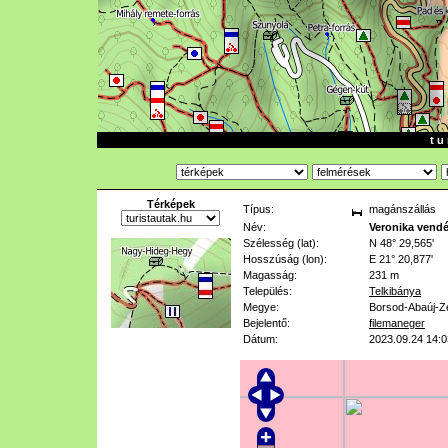
t u 
Térképek
Típus:
magánszállás
Név:
Veronika vend
Szélesség (lat):
N 48° 29,565'
Hosszúság (lon):
E 21° 20,877'
Magasság:
231 m
Település:
Telkibánya
Megye:
Borsod-Abaúj-Z
Bejelentő:
filemaneger
Dátum:
2023.09.24 14:0