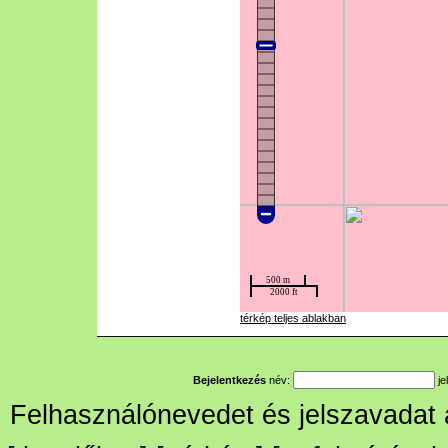
térkép teljes ablakban
Bejelentkezés
név:
je
Felhasználónevedet és jelszavadat