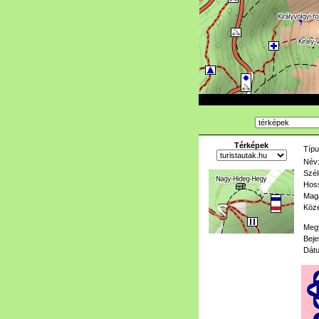
Térképek
Típu
Név
Szél
Hoss
Mag
Köze
Meg
Beje
Dát