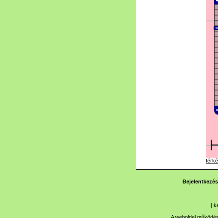
térké
Bejelentkezés
[
k
A weboldal működése