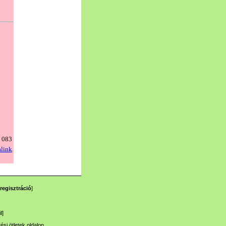
regisztráció
]
l
]
tési ötletek
oldalon.