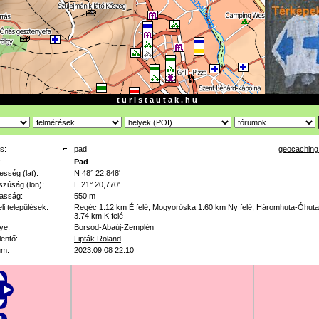
t u r i s t a u t a k . h u
s:
pad
geocaching
:
Pad
esség (lat):
N 48° 22,848'
zúság (lon):
E 21° 20,770'
asság:
550 m
li települések:
Regéc
1.12 km
É felé
,
Mogyoróska
1.60 km
Ny felé
,
Háromhuta-Óhuta
3.74 km
K felé
ye:
Borsod-Abaúj-Zemplén
lentő:
Lipták Roland
um:
2023.09.08 22:10