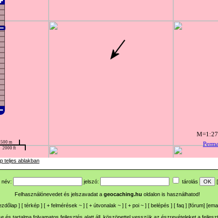
p teljes ablakban
név:
jelszó:
tárolás
[
Felhasználónevedet és jelszavadat a
geocaching.hu
oldalon is használhatod!
ezdőlap
] [
térkép
] [
+
felmérések
~
] [
+
útvonalak
~
] [
+
poi
~
] [
belépés
] [
faq
] [
fórum
]
[
emai
 és tartalma folyamatos fejlesztés alatt áll, köszönettel vesszük az észrevételeket a
fejlesz