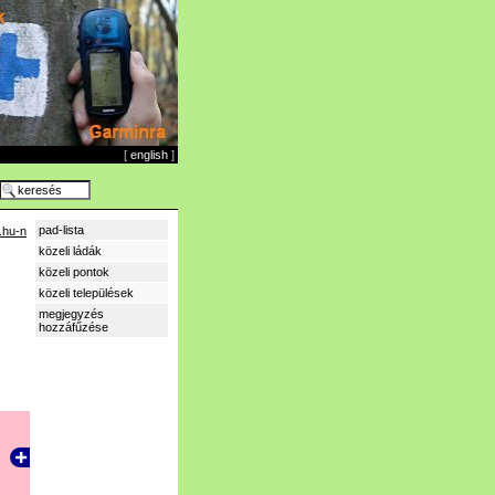
[
english
]
pad-lista
.hu-n
közeli ládák
közeli pontok
közeli települések
megjegyzés
hozzáfűzése