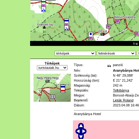
t u 
Térképek
Típus:
panzió
Név:
Aranybánya Hot
Szélesség (lat):
N 48° 29,088'
Hosszúság (lon):
E 21° 21,242'
Magasság:
242 m
Település:
Telkibánya
Megye:
Borsod-Abaúj-Ze
Bejelentő:
Lipták Roland
Dátum:
2023.04.08 16:46
Aranybánya Hotel