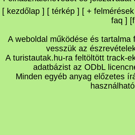
[
kezdőlap
] [
térkép
] [
+
felmérések
faq
] [
A weboldal működése és tartalma fo
vesszük az észrevétele
A turistautak.hu-ra feltöltött track-
adatbázist az ODbL licencn
Minden egyéb anyag előzetes írá
használható