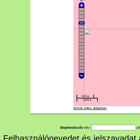
térkép teljes ablakban
Bejelentkezés
név:
je
Felhasználónevedet és jelszavadat