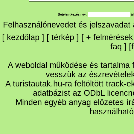
Bejelentkezés
név:
je
Felhasználónevedet és jelszavadat
[
kezdőlap
] [
térkép
] [
+
felmérések
faq
] [
A weboldal működése és tartalma fo
vesszük az észrevétele
A turistautak.hu-ra feltöltött track-
adatbázist az ODbL licencn
Minden egyéb anyag előzetes írá
használható