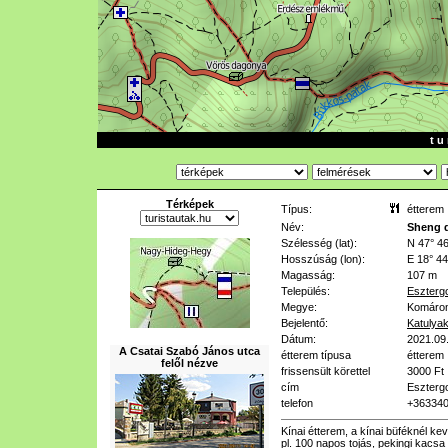
t u 
Térképek
Típus:
étterem
Név:
Sheng d
Szélesség (lat):
N 47° 46
Hosszúság (lon):
E 18° 44
Magasság:
107 m
Település:
Eszter
Megye:
Komáro
Bejelentő:
Katulya
Dátum:
2021.09
A Csatai Szabó János utca
étterem típusa
étterem
felől nézve
frissensült körettel
3000 Ft
cím
Eszterg
telefon
+363340
Kínai étterem, a kínai büféknél kev
pl. 100 napos tojás, pekingi kacsa