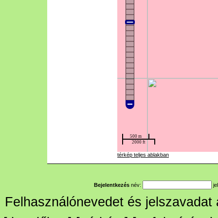
térkép teljes ablakban
Bejelentkezés
név:
je
Felhasználónevedet és jelszavadat