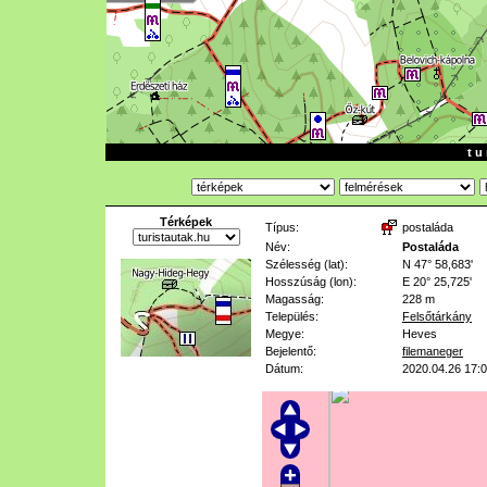
t u 
Térképek
Típus:
postaláda
Név:
Postaláda
Szélesség (lat):
N 47° 58,683'
Hosszúság (lon):
E 20° 25,725'
Magasság:
228 m
Település:
Felsőtárkány
Megye:
Heves
Bejelentő:
filemaneger
Dátum:
2020.04.26 17: