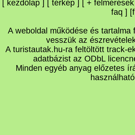
[
kezdőlap
] [
térkép
] [
+
felmérések
faq
] [
A weboldal működése és tartalma fo
vesszük az észrevétele
A turistautak.hu-ra feltöltött track-
adatbázist az ODbL licencn
Minden egyéb anyag előzetes írá
használható