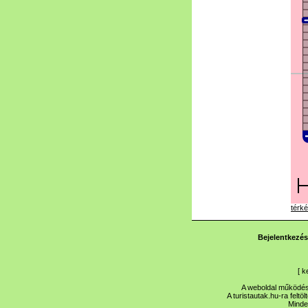
térké
Bejelentkezés
[
k
A weboldal működése
A turistautak.hu-ra feltö
Minde