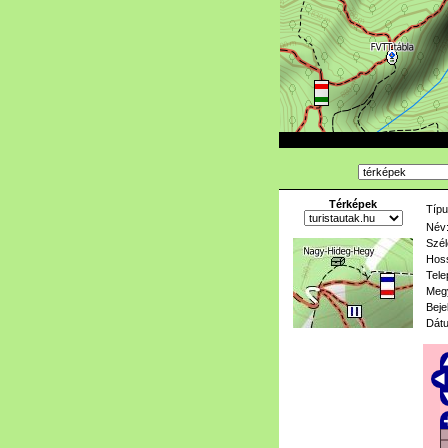
Térképek
Típu
Név
Szél
Hoss
Tele
Meg
Beje
Dát