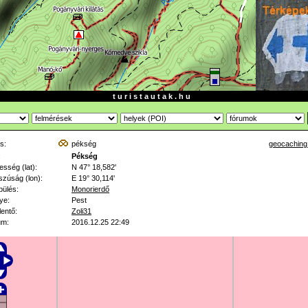
t u r i s t a u t a k . h u
s:
pékség
geocaching
:
Pékség
esség (lat):
N 47° 18,582'
zúság (lon):
E 19° 30,114'
pülés:
Monorierdő
ye:
Pest
lentő:
Zoli31
um:
2016.12.25 22:49