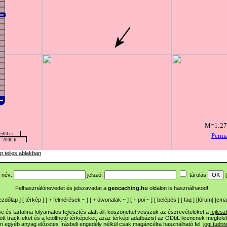
p teljes ablakban
név:
jelszó:
tárolás
[
Felhasználónevedet és jelszavadat a
geocaching.hu
oldalon is használhatod!
ezdőlap
] [
térkép
] [
+
felmérések
~
] [
+
útvonalak
~
] [
+
poi
~
] [
belépés
] [
faq
] [
fórum
]
[
emai
 és tartalma folyamatos fejlesztés alatt áll, köszönettel vesszük az észrevételeket a
fejlesz
ltött track-eket és a letölthető térképeket, azaz térképi adatbázist az ODbL licencnek megfele
n egyéb anyag előzetes írásbeli engedély nélkül csak magáncélra használható fel.
jogi tudni