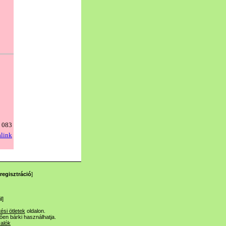
regisztráció
]
l
]
tési ötletek
oldalon.
lően bárki használhatja.
valók