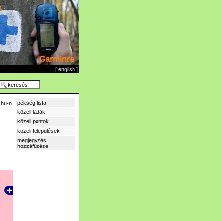
[
english
]
pékség-lista
.hu-n
közeli ládák
közeli pontok
közeli települések
megjegyzés
hozzáfűzése