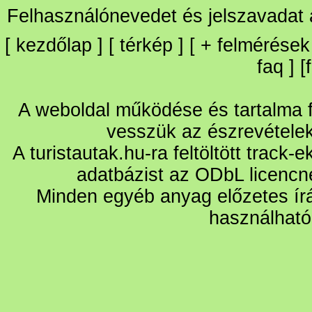
Felhasználónevedet és jelszavadat
[
kezdőlap
] [
térkép
] [
+
felmérések
faq
] [
A weboldal működése és tartalma fo
vesszük az észrevétele
A turistautak.hu-ra feltöltött track-
adatbázist az ODbL licencn
Minden egyéb anyag előzetes írá
használható