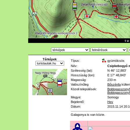
t u 
Térképek
Típus:
gyümölcsös
Név:
Csipkebogyó 
Szélesség (lat):
N 46° 12,883'
Hosszúság (lon):
E 17° 48,843'
Magasság:
233 m
Valószínűleg
Bőszénfa
külter
Közeli települések:
Boldogasszonyf
Boldogasszony
Megye:
Somogy
Bejelentő:
Hev
Dátum:
2015.11.14 20:1
Galagonya is van közte.