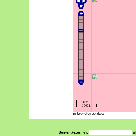
térkép teljes ablakban
Bejelentkezés
név:
je