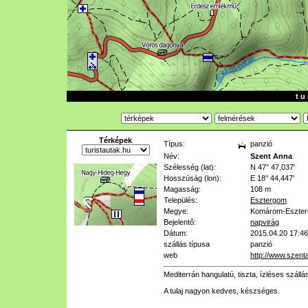
t u 
Térképek
Típus:
panzió
Név:
Szent Anna
Szélesség (lat):
N 47° 47,037'
Hosszúság (lon):
E 18° 44,447'
Magasság:
108 m
Település:
Esztergom
Megye:
Komárom-Eszte
Bejelentő:
napvirág
Dátum:
2015.04.20 17:46
szállás típusa
panzió
web
http://www.szent
Mediterrán hangulatú, tiszta, ízléses szál
A tulaj nagyon kedves, készséges.