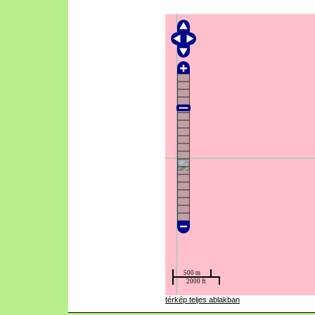
térkép teljes ablakban