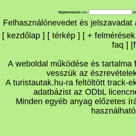
Bejelentkezés
név:
je
Felhasználónevedet és jelszavadat
[
kezdőlap
] [
térkép
] [
+
felmérések
faq
] [
A weboldal működése és tartalma fo
vesszük az észrevétele
A turistautak.hu-ra feltöltött track-
adatbázist az ODbL licencn
Minden egyéb anyag előzetes írá
használható