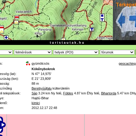
t u r i s t a u t a k . h u
s:
gyümölcsös
geocaching
:
Kökénybokrok
esség (lat):
N 47° 14,975'
zúság (lon):
E 21° 23,809'
asság:
88 m
színűleg
Berettyóújfalu
külterületén
li települések:
Sáp
3.24 km
Ny felé
,
Földes
4.87 km
ÉNy felé
,
Bihartorda
5.47 km
DNy
ye:
Hajdú-Bihar
lentő:
kimici
um:
2012.12.17 22:48