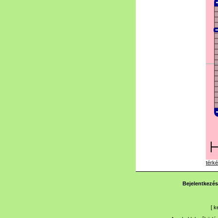
térké
Bejelentkezés
[
k