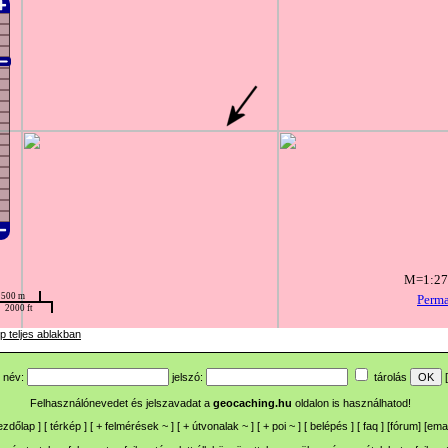
p teljes ablakban
név:
jelszó:
tárolás
[
Felhasználónevedet és jelszavadat a
geocaching.hu
oldalon is használhatod!
ezdőlap
] [
térkép
] [
+
felmérések
~
] [
+
útvonalak
~
] [
+
poi
~
] [
belépés
] [
faq
] [
fórum
]
[
emai