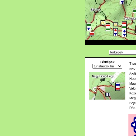
Térképek
Típu
Név
Szél
Hoss
Mag
Való
Köze
Meg
Beje
Dát