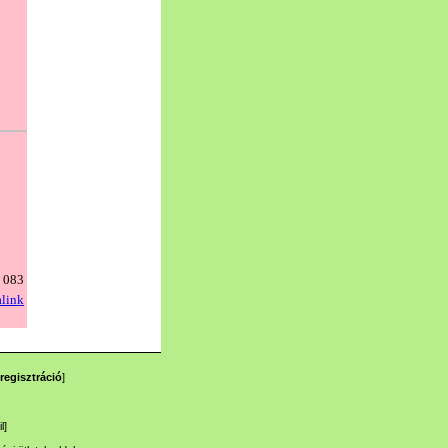
regisztráció
]
l
]