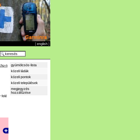
[
english
]
gyümölcsös-lista
.hu-n
közeli ládák
közeli pontok
közeli települések
megjegyzés
hozzáfűzése
 felé