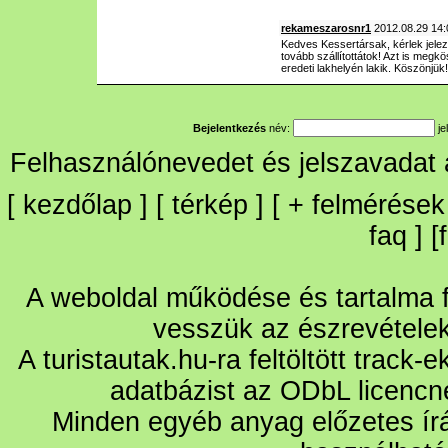
rekameszarosnr1
2012.08.29 14:
Kedves Kessertársak, kérlek jele
tovább szállítottátok! Azt is megkö
eredeti lakhelyén lakik. Köszönj
Bejelentkezés
név:
je
Felhasználónevedet és jelszavadat
[
kezdőlap
] [
térkép
] [
+
felmérések
faq
] [
A weboldal működése és tartalma fo
vesszük az észrevétele
A turistautak.hu-ra feltöltött track-
adatbázist az ODbL licencn
Minden egyéb anyag előzetes írá