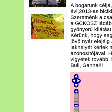
A bogarunk célja
évi,2013-as bicik
Szeretnénk a csa
a GCKOSZ ládábó
gyönyörű kilátást
Kérünk, hogy segí
jövő nyár elejéig
lakhelyét kérlek 
azonosítójával! H
vigyétek tovább,
Buli, Ganna!!!