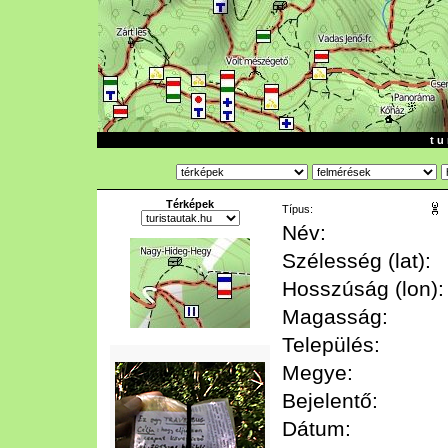
t u 
Térképek
Típus:
Név:
Szélesség (lat):
Hosszúság (lon):
Magasság:
Település:
Megye:
Bejelentő:
Dátum: