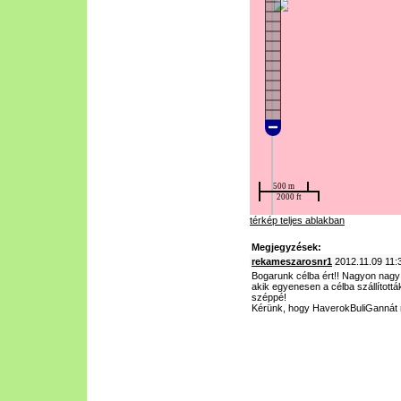
térkép teljes ablakban
Megjegyzések:
rekameszarosnr1
2012.11.09 11:
Bogarunk célba ért!! Nagyon nagy k
akik egyenesen a célba szállítottá
széppé!
Kérünk, hogy HaverokBuliGannát ne