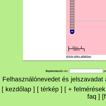
térkép teljes ablakban
Bejelentkezés
név:
je
Felhasználónevedet és jelszavadat
[
kezdőlap
] [
térkép
] [
+
felmérések
faq
] [