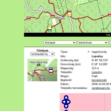
t u 
Térképek
Típus:
nagyközség
Név:
Lepsény
Szélesség (lat):
N 46° 59,724'
Hosszúság (lon):
E 18° 14,589'
Magasság:
112 m
Település:
Lepsény
Megye:
Fejér
Bejelentő:
kecskesrobi
Dátum:
2006.10.09 09:
Település bemutatása:
vendegvaro.hu