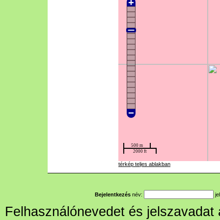
térkép teljes ablakban
Bejelentkezés
név:
je
Felhasználónevedet és jelszavadat