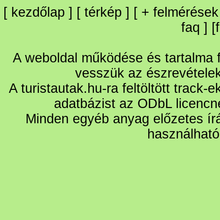
[
kezdőlap
] [
térkép
] [
+
felmérések
faq
] [
A weboldal működése és tartalma fo
vesszük az észrevétele
A turistautak.hu-ra feltöltött track-
adatbázist az ODbL licencn
Minden egyéb anyag előzetes írá
használható