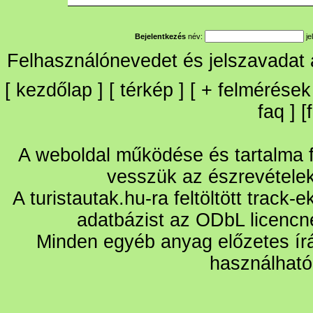
Bejelentkezés
név:
je
Felhasználónevedet és jelszavadat
[
kezdőlap
] [
térkép
] [
+
felmérések
faq
] [
A weboldal működése és tartalma fo
vesszük az észrevétele
A turistautak.hu-ra feltöltött track-
adatbázist az ODbL licencn
Minden egyéb anyag előzetes írá
használható