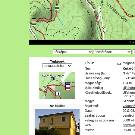
t u 
Térképek
Típus:
magánsz
Név:
Kutató 
Szélesség (lat):
N 47° 49
Hosszúság (lon):
E 21° 40
Magasság:
124 m
Valószínűleg
Újfehért
Közeli települések:
Újfehért
6.91 km
Megye:
Szabolc
Az épület
Bejelentő:
vakond
Dátum:
2011.08
szállás típusa
vendég
kétágyas szoba ára
3600 Ft
web
http://w
telefon
06/30 9