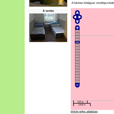
A házban kétágyas vendégszobák
A szoba
térkép teljes ablakban